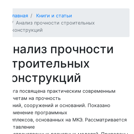
лавная
Книги и статьи
Анализ прочности строительных
конструкций
нализ прочности
троительных
онструкций
ига посвящена практическим современным
четам на прочность
ний, сооружений и оснований. Показано
именение программных
плексов, основанных на МКЭ. Рассматривается
ставление