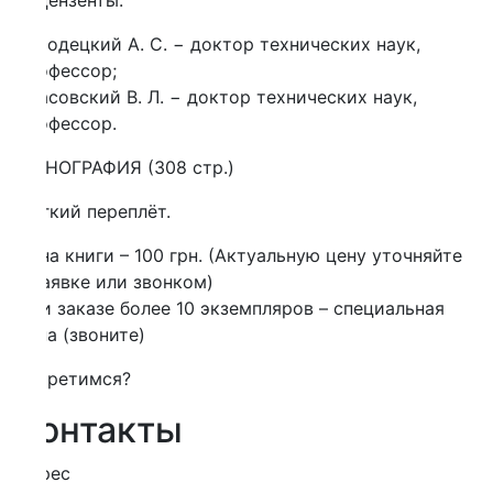
ензенты:
одецкий А. С. − доктор технических наук,
офессор;
совский В. Л. − доктор технических наук,
офессор.
НОГРАФИЯ (308 стр.)
кий переплёт.
а книги – 100 грн. (Актуальную цену уточняйте
аявке или звонком)
 заказе более 10 экземпляров – специальная
а (звоните)
третимся?
онтакты
рес