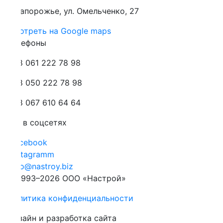
Запорожье, ул. Омельченко, 27
отреть на Google maps
лефоны
 061 222 78 98
 050 222 78 98
 067 610 64 64
 в соцсетях
cebook
stagramm
fo@nastroy.biz
1993–2026 ООО «Настрой»
литика конфиденциальности
зайн и разработка сайта