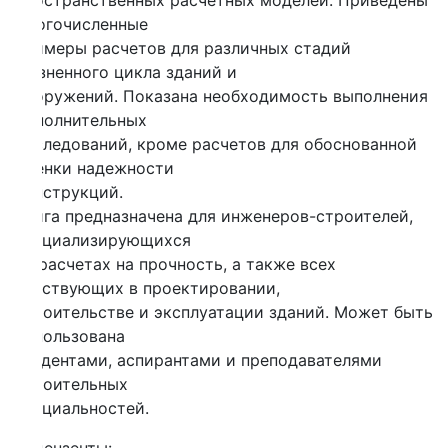
остранственных расчетных моделей. Приведены
огочисленные
имеры расчетов для различных стадий
ненного цикла зданий и
оружений. Показана необходимость выполнения
полнительных
ледований, кроме расчетов для обоснованной
енки надежности
струкций.
га предназначена для инженеров-строителей,
ециализирующихся
расчетах на прочность, а также всех
аствующих в проектировании,
оительстве и эксплуатации зданий. Может быть
пользована
дентами, аспирантами и преподавателями
роительных
циальностей.