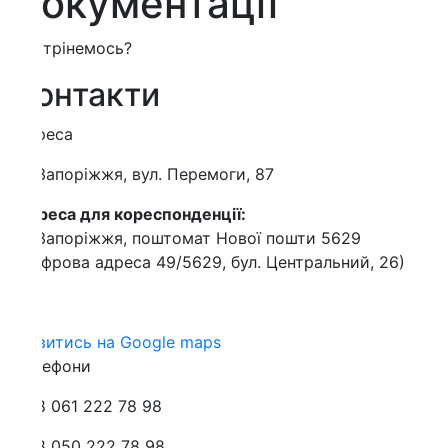
окументації
трінемось?
онтакти
реса
Запоріжжя, вул. Перемоги, 87
еса для кореспонденції:
Запоріжжя, поштомат Нової пошти 5629
фрова адреса 49/5629, бул. Центральний, 26)
витись на Google maps
лефони
 061 222 78 98
 050 222 78 98