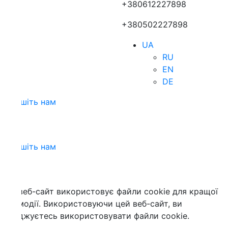
+380612227898
+380502227898
UA
RU
EN
DE
шіть нам
шіть нам
веб-сайт використовує файли cookie для кращої
модії. Використовуючи цей веб-сайт, ви
джуєтесь використовувати файли cookie.