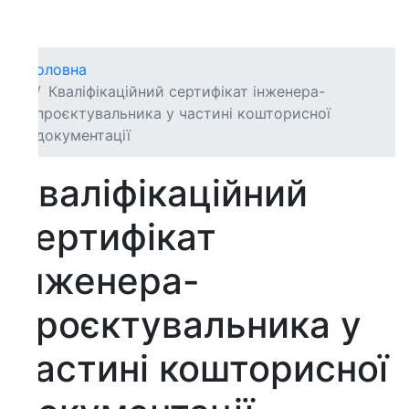
оловна
Кваліфікаційний сертифікат інженера-
проєктувальника у частині кошторисної
документації
валіфікаційний
ертифікат
нженера-
роєктувальника у
астині кошторисної