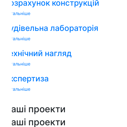
озрахунок конструкцій
тальніше
удівельна лабораторія
тальніше
ехнiчний нагляд
тальніше
кспертиза
тальніше
аші проекти
аші проекти