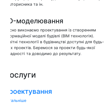
торисника та ін.
D-моделювання
сно виконаємо проектування із створенням
ормаційної моделі будівлі (BIM технологія).
ітні технології в будівництві доступні для будь-
х проектів. Беремося за проекти будь-якої
адності та доводимо до результату.
ослуги
роектування
тальніше