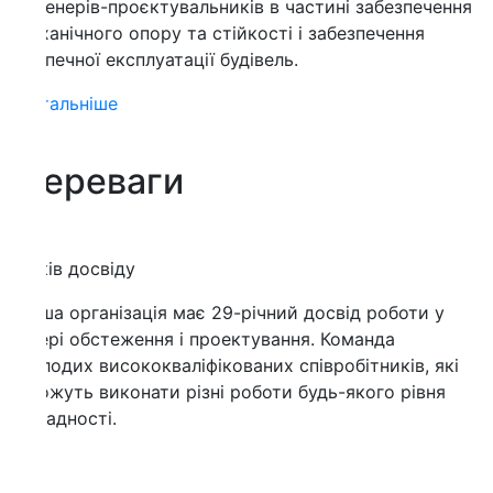
енерів-проєктувальників в частині забезпечення
анічного опору та стійкості і забезпечення
печної експлуатації будівель.
тальніше
ереваги
ів досвіду
а організація має 29-річний досвід роботи у
рі обстеження і проектування. Команда
одих висококваліфікованих співробітників, які
жуть виконати різні роботи будь-якого рівня
адності.