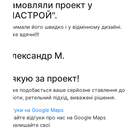
амовляли проект у
НАСТРОЙ".
имали його швидко і у відмінному дизайні.
е вдячні!!!
лександр М.
якую за проект!
е подобається ваше серйозне ставлення до
оти, ретельний підхід, виважені рішення.
гуки на Google Maps
айте відгуки про нас на Google Maps
залишайте свої