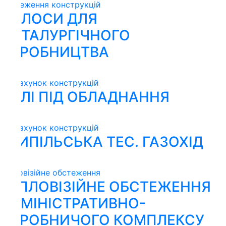
еження конструкцій
ЛОСИ ДЛЯ
ТАЛУРГІЧНОГО
РОБНИЦТВА
ахунок конструкцій
ЛІ ПІД ОБЛАДНАННЯ
ахунок конструкцій
ИПІЛЬСЬКА ТЕС. ГАЗОХІД
овізійне обстеження
ПЛОВІЗІЙНЕ ОБСТЕЖЕННЯ
МІНІСТРАТИВНО-
РОБНИЧОГО КОМПЛЕКСУ