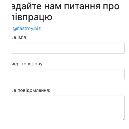
адайте нам питання про
півпрацю
o@nastroy.biz
е ім'я
мер телефону
е повідомлення: