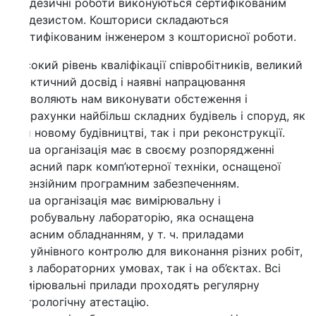
дезичні роботи виконуються сертифікованим
одезистом. Кошториси складаються
тифікованим інженером з кошторисної роботи.
окий рівень кваліфікації співробітників, великий
ктичний досвід і наявні напрацювання
воляють нам виконувати обстеження і
рахунки найбільш складних будівель і споруд, як
 новому будівництві, так і при реконструкції.
а організація має в своєму розпорядженні
асний парк комп’ютерної техніки, оснащеної
ензійним програмним забезпеченням.
а організація має вимірювальну і
робувальну лабораторію, яка оснащена
асним обладнанням, у т. ч. приладами
уйнівного контролю для виконання різних робіт,
в лабораторних умовах, так і на об’єктах. Всі
ірювальні прилади проходять регулярну
рологічну атестацію.