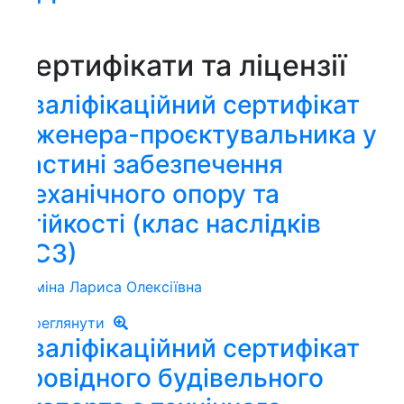
ертифікати та ліцензії
валіфікаційний сертифікат
нженера-проєктувальника у
астині забезпечення
еханічного опору та
тійкості (клас наслідків
С3)
іна Лариса Олексіївна
реглянути
валіфікаційний сертифікат
ровідного будівельного