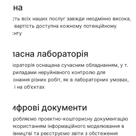
іна
сть всіх наших послуг завжди неодмінно висока,
х вартість доступна кожному потенційному
єнту
ласна лабораторія
ораторія оснащена сучасним обладнанням, у т.
приладами неруйнівного контролю для
онання різних робіт, як в лабораторних умовах,
 і на об'єктах
ифрові документи
зробляємо проектно-кошторисну документацію
икористанням інформаційного моделювання в
івництві та реєструємо звіти з обстеження