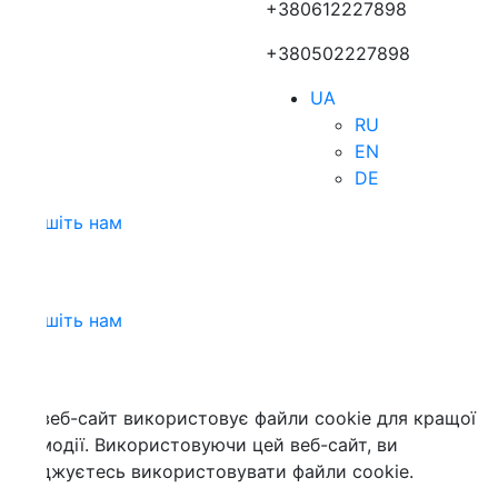
+380612227898
+380502227898
UA
RU
EN
DE
шіть нам
шіть нам
веб-сайт використовує файли cookie для кращої
модії. Використовуючи цей веб-сайт, ви
джуєтесь використовувати файли cookie.