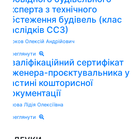
ксперта з технічного
бстеження будівель (клас
аслідків СС3)
ков Олексій Андрійович
реглянути
валіфікаційний сертифікат
нженера-проєктувальника у
астині кошторисної
окументації
ова Лідія Олексіївна
реглянути
ідгуки