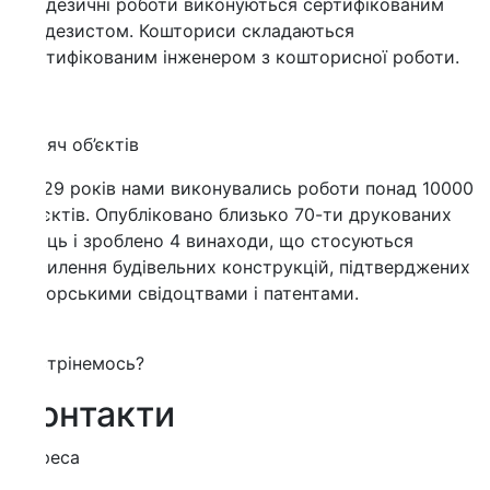
дезичні роботи виконуються сертифікованим
одезистом. Кошториси складаються
тифікованим інженером з кошторисної роботи.
яч об’єктів
29 років нами виконувались роботи понад 10000
єктів. Опубліковано близько 70-ти друкованих
ць і зроблено 4 винаходи, що стосуються
илення будівельних конструкцій, підтверджених
орськими свідоцтвами і патентами.
трінемось?
онтакти
реса