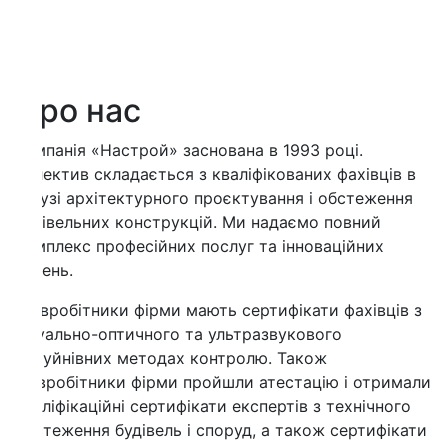
Previous
ро нас
панія «Настрой» заснована в 1993 році.
ектив складається з кваліфікованих фахівців в
узі архітектурного проєктування і обстеження
івельних конструкцій. Ми надаємо повний
плекс професійних послуг та інноваційних
ень.
вробітники фірми мають сертифікати фахівців з
уально-оптичного та ультразвукового
уйнівних методах контролю. Також
вробітники фірми пройшли атестацію і отримали
ліфікаційні сертифікати експертів з технічного
теження будівель і споруд, а також сертифікати