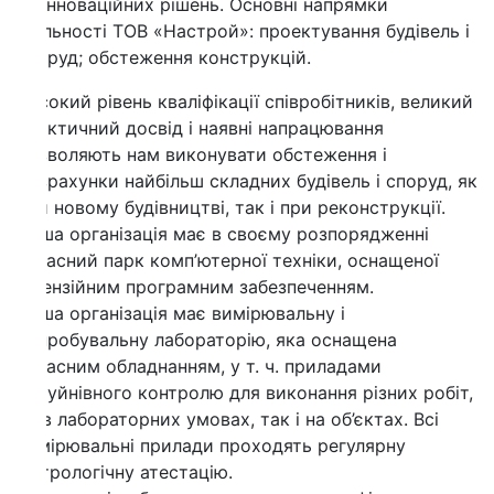
інноваційних рішень. Основні напрямки
льності ТОВ «Настрой»: проектування будівель і
руд; обстеження конструкцій.
окий рівень кваліфікації співробітників, великий
ктичний досвід і наявні напрацювання
воляють нам виконувати обстеження і
рахунки найбільш складних будівель і споруд, як
 новому будівництві, так і при реконструкції.
а організація має в своєму розпорядженні
асний парк комп’ютерної техніки, оснащеної
ензійним програмним забезпеченням.
а організація має вимірювальну і
робувальну лабораторію, яка оснащена
асним обладнанням, у т. ч. приладами
уйнівного контролю для виконання різних робіт,
в лабораторних умовах, так і на об’єктах. Всі
ірювальні прилади проходять регулярну
рологічну атестацію.