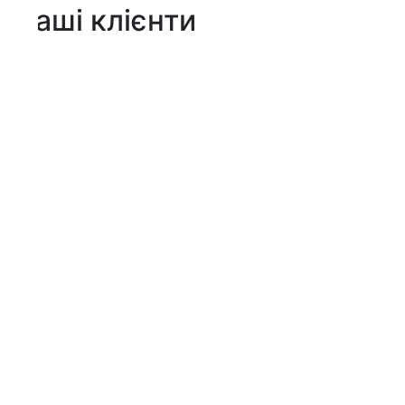
аші клієнти