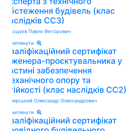
ксперта з технічного
бстеження будівель (клас
аслідків СС3)
кошуєв Павло Вікторович
реглянути
валіфікаційний сертифікат
нженера-проєктувальника у
астині забезпечення
еханічного опору та
тійкості (клас наслідків СС2)
черський Олександр Олександрович
реглянути
валіфікаційний сертифікат
ровідного будівельного