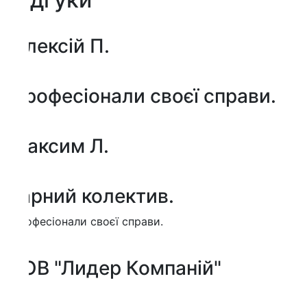
лексій П.
рофесіонали своєї справи.
аксим Л.
арний колектив.
фесіонали своєї справи.
ОВ "Лидер Компаній"