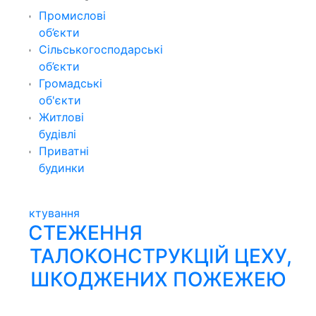
Промислові
об’єкти
Сільськогосподарські
об’єкти
Громадські
об'єкти
Житлові
будівлі
Приватні
будинки
ктування
СТЕЖЕННЯ
ТАЛОКОНСТРУКЦІЙ ЦЕХУ,
ОШКОДЖЕНИХ ПОЖЕЖЕЮ