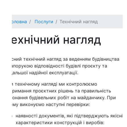
оловна
Послуги
Технiчний нагляд
ехнiчний нагляд
сний технічний нагляд за веденням будівництва
апорукою відповідності будівлі проєкту та
альшої надійної експлуатації.
 технічному нагляді ми контролюємо
римання проєктних рішень та правильність
онання будівельних робіт на майданчику. При
му виконуємо наступні перевірки:
наявності документів, які підтверджують якісні
характеристики конструкцій і виробів: