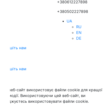
+380612227898
+380502227898
UA
RU
EN
DE
шіть нам
шіть нам
веб-сайт використовує файли cookie для кращої
модії. Використовуючи цей веб-сайт, ви
джуєтесь використовувати файли cookie.