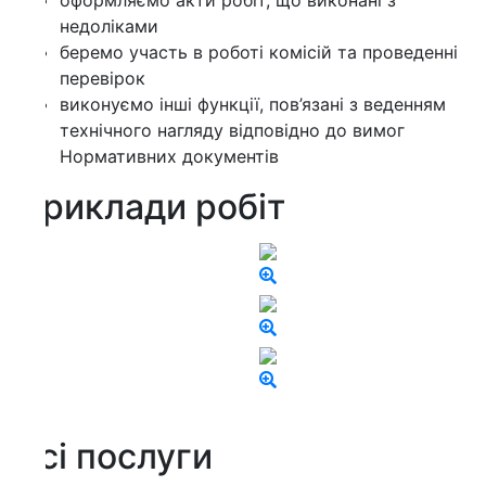
оформляємо акти робіт, що виконані з
недоліками
беремо участь в роботі комісій та проведенні
перевірок
виконуємо інші функції, пов’язані з веденням
технічного нагляду відповідно до вимог
Нормативних документів
риклади робіт
сі послуги