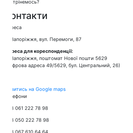
трінемось?
онтакти
реса
Запоріжжя, вул. Перемоги, 87
еса для кореспонденції:
Запоріжжя, поштомат Нової пошти 5629
фрова адреса 49/5629, бул. Центральний, 26)
витись на Google maps
лефони
 061 222 78 98
 050 222 78 98
 067 610 64 64