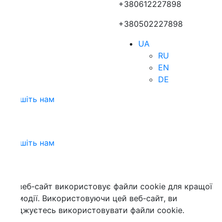
+380612227898
+380502227898
UA
RU
EN
DE
шіть нам
шіть нам
веб-сайт використовує файли cookie для кращої
модії. Використовуючи цей веб-сайт, ви
джуєтесь використовувати файли cookie.