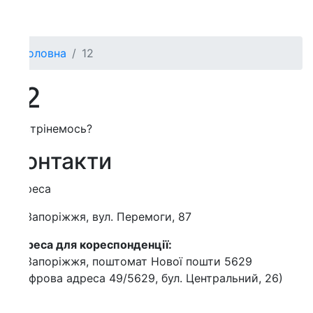
оловна
12
2
трінемось?
онтакти
реса
Запоріжжя, вул. Перемоги, 87
еса для кореспонденції:
Запоріжжя, поштомат Нової пошти 5629
фрова адреса 49/5629, бул. Центральний, 26)