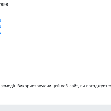
7898
U
N
E
заємодії. Використовуючи цей веб-сайт, ви погоджуєте