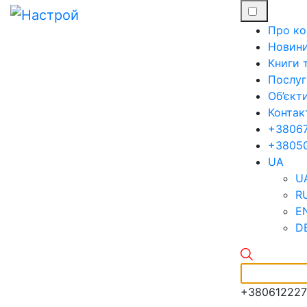
Про ко
Новин
Книги т
Послуг
Об’єкт
Контак
+3806
+3805
UA
U
R
E
D
+38061222