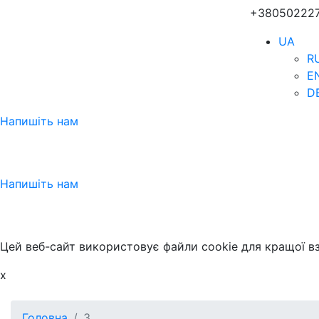
+38050222
UA
R
E
D
Напишіть нам
Напишіть нам
Цей веб-сайт використовує файли cookie для кращої в
x
Головна
3