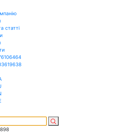
мпанію
и
а статті
и
и
ти
76106464
03619638
A
U
N
E
7898