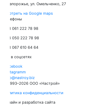
Запорожье, ул. Омельченко, 27
отреть на Google maps
лефоны
 061 222 78 98
 050 222 78 98
 067 610 64 64
 в соцсетях
cebook
stagramm
fo@nastroy.biz
1993–2026 ООО «Настрой»
литика конфиденциальности
зайн и разработка сайта