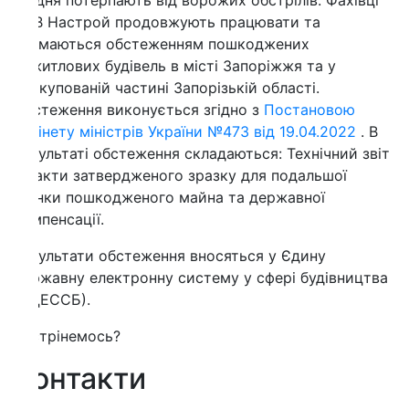
ня потерпають від ворожих обстрілів. Фахівці
В Настрой продовжують працювати та
ймаються обстеженням пошкоджених
итлових будівель в місті Запоріжжя та у
купованій частині Запорізькій області.
теження виконується згідно з
Постановою
інету міністрів України №473 від 19.04.2022
. В
ультаті обстеження складаються: Технічний звіт
акти затвердженого зразку для подальшої
нки пошкодженого майна та державної
пенсації.
ультати обстеження вносяться у Єдину
жавну електронну систему у сфері будівництва
ДEССБ).
трінемось?
онтакти