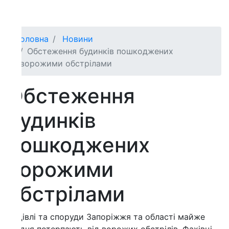
оловна
Новини
Обстеження будинків пошкоджених
ворожими обстрілами
бстеження
удинків
ошкоджених
орожими
бстрілами
івлі та споруди Запоріжжя та області майже