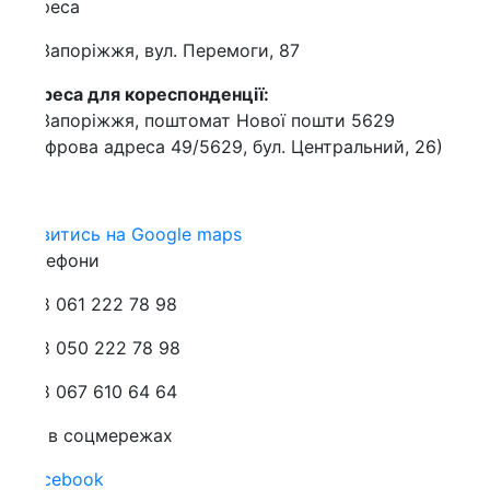
реса
Запоріжжя, вул. Перемоги, 87
еса для кореспонденції:
Запоріжжя, поштомат Нової пошти 5629
фрова адреса 49/5629, бул. Центральний, 26)
витись на Google maps
лефони
 061 222 78 98
 050 222 78 98
 067 610 64 64
 в соцмережах
cebook