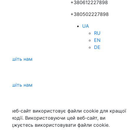
+380612227898
+380502227898
UA
RU
EN
DE
шіть нам
шіть нам
веб-сайт використовує файли cookie для кращої
модії. Використовуючи цей веб-сайт, ви
джуєтесь використовувати файли cookie.