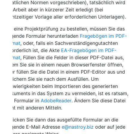
atlichen Normen vorgeschrieben), tatsächlich wird
 Arbeit aber in kürzerer Zeit erledigt (bei
htzeitiger Vorlage aller erforderlichen Unterlagen).
eine Projektprüfung zu bestellen, müssen Sie das
gende Formular herunterladen
Fragebögen im PDF-
mat
, oder, falls ein Sachverständigengutachten
orderlich ist, die Akte
EA-Fragebögen im PDF-
mat
, Füllen Sie die Felder in dieser PDF-Datei aus,
em Sie sie in einem neuen Browserfenster öffnen,
r füllen Sie die Datei in einem PDF-Editor aus und
ichern Sie sie nach dem Ausfüllen. Um
wierigkeiten beim Importieren des generierten
uments in das System zu vermeiden, ist es ratsam,
 Formular in
AdobeReader
. Ändern Sie diese Datei
ht mit anderen Mitteln.
icken Sie dann das ausgefüllte Formular an die
gende E-Mail Adresse
e@nastroy.biz
oder auf jede