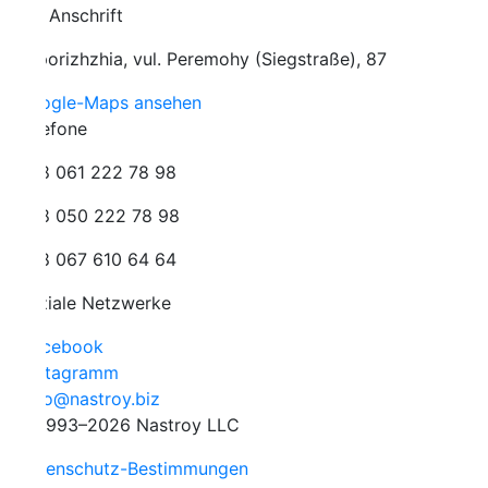
 Anschrift
orizhzhia, vul. Peremohy (Siegstraße), 87
ogle-Maps ansehen
efone
 061 222 78 98
 050 222 78 98
 067 610 64 64
iale Netzwerke
cebook
stagramm
fo@nastroy.biz
993–2026 Nastroy LLC
enschutz-Bestimmungen