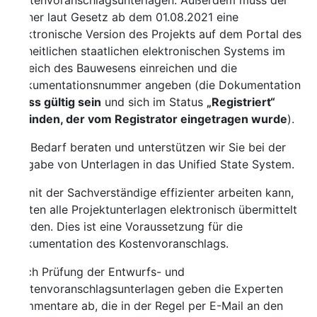
tenvoranschlagsunterlagen. Außerdem muss der
ner laut Gesetz ab dem 01.08.2021 eine
ktronische Version des Projekts auf dem Portal des
heitlichen staatlichen elektronischen Systems im
eich des Bauwesens einreichen und die
umentationsnummer angeben (die Dokumentation
s gültig sein
und sich im Status
„Registriert“
inden, der vom Registrator eingetragen wurde
).
 Bedarf beraten und unterstützen wir Sie bei der
gabe von Unterlagen in das Unified State System.
it der Sachverständige effizienter arbeiten kann,
lten alle Projektunterlagen elektronisch übermittelt
den. Dies ist eine Voraussetzung für die
umentation des Kostenvoranschlags.
h Prüfung der Entwurfs- und
tenvoranschlagsunterlagen geben die Experten
mentare ab, die in der Regel per E-Mail an den