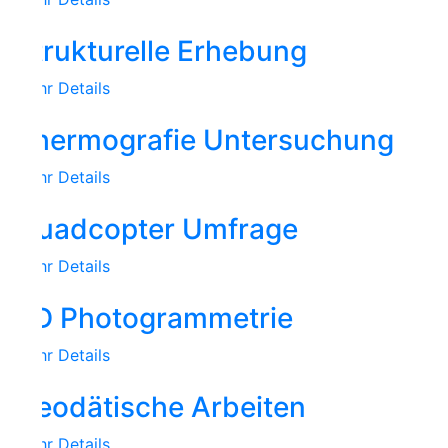
trukturelle Erhebung
r Details
hermografie Untersuchung
r Details
uadcopter Umfrage
r Details
D Photogrammetrie
r Details
eodätische Arbeiten
r Details