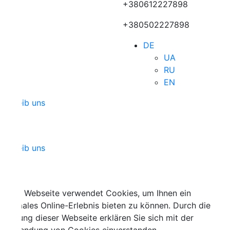
+380612227898
+380502227898
DE
UA
RU
EN
ib uns
ib uns
 Webseite verwendet Cookies, um Ihnen ein
ales Online-Erlebnis bieten zu können. Durch die
ng dieser Webseite erklären Sie sich mit der