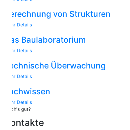
erechnung von Strukturen
r Details
as Baulaboratorium
r Details
echnische Überwachung
r Details
achwissen
r Details
h's gut?
ontakte